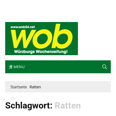
Mediadaten
wob nicht erhalten
Kontakt
Impressum
Bewerbung
MENU
Startseite
Ratten
Schlagwort:
Ratten