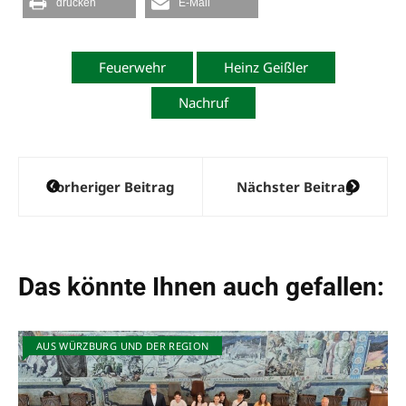
drucken
E-Mail
Feuerwehr
Heinz Geißler
Nachruf
Beitragsnavigation
Vorheriger Beitrag
Nächster Beitrag
Das könnte Ihnen auch gefallen:
AUS WÜRZBURG UND DER REGION