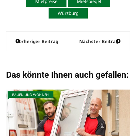
Mietpreise
Mietspiegel
Würzburg
Beitragsnavigation
Vorheriger Beitrag
Nächster Beitrag
Das könnte Ihnen auch gefallen:
BAUEN UND WOHNEN