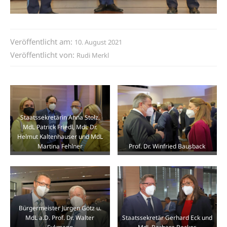
Veröffentlicht am:
10. August 2021
Veröffentlicht von:
Rudi Merkl
Staatssekretärin Anna Stolz,
MdL Patrick Friedl, MdL Dr.
Helmut Kaltenhauser und MdL
Martina Fehlner
Prof. Dr. Winfried Bausback
Bürgermeister Jürgen Götz u.
MdL a.D. Prof. Dr. Walter
Staatssekretär Gerhard Eck und