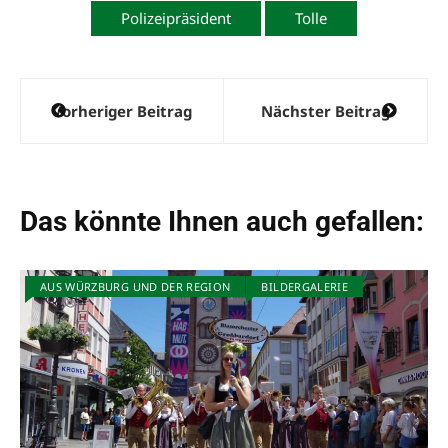
Polizeipräsident
Tolle
Beitragsnavigation
Vorheriger Beitrag
Nächster Beitrag
Das könnte Ihnen auch gefallen:
AUS WÜRZBURG UND DER REGION
BILDERGALERIE