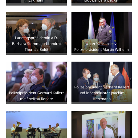
Eykmann
MdL Barbara Becker
Landtagspräsidentin a.D.
Barbara Stamm und Landrat
Unterfrankens stv.
Thomas Boldt
Polizeipräsident Martin Wilhelm
Polizeipräsident Gerhard Kallert
Polizeipräsident Gerhard Kallert
und Innenminister Joachim
mit Ehefrau Renate
Herrmann