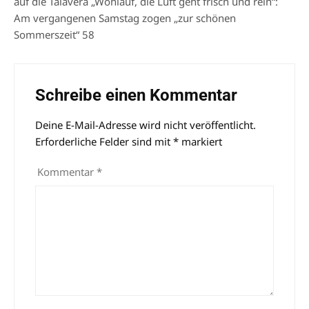
auf die Talavera „Wohlauf, die Luft geht frisch und rein“:
Am vergangenen Samstag zogen „zur schönen
Sommerszeit“ 58
Schreibe einen Kommentar
Deine E-Mail-Adresse wird nicht veröffentlicht.
Alternative:
Erforderliche Felder sind mit
*
markiert
Kommentar
*