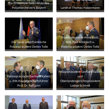
Das Ensemble Tanz´l Musi des
Polizeiorchesters Bayern
Landrat Thomas Habermann
Staatssekretärin Anna Stolz,
Der neue unterfränkische
MdL Paul Knoblach u.
Polizeipräsident Detlev Tolle
Polizeipräsident Detlev Tolle
Polizeipräsident Gerhard Kallert
Polizeipräsident Gerhard Kallert
und
u. IHK-Hauptgeschäftsführer
Oberlandesgerichtspräsident
Prof. Dr. Ralf Jahn
Lothar Schmitt