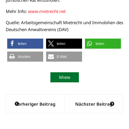
Mehr Info:
www.mietrecht.net
Quelle: Arbeitsgemeinschaft Mietrecht und Immobilien des
Deutschen Anwaltvereins (DAV)
teilen
teilen
teilen
drucken
E-Mail
Miete
Beitragsnavigation
Vorheriger Beitrag
Nächster Beitrag