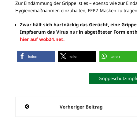
Zur Eindämmung der Grippe ist es – ebenso wie zur Eind
Hygienemaßnahmen einzuhalten, FFP2-Masken zu tragen 
Zwar hält sich hartnäckig das Gerücht, eine Gripp
Impfserum das Virus nur in abgetöteter Form enth
hier auf wob24.net.
teilen
teilen
teilen
Grippeschutzimp
Beitragsnavigation
Vorheriger Beitrag