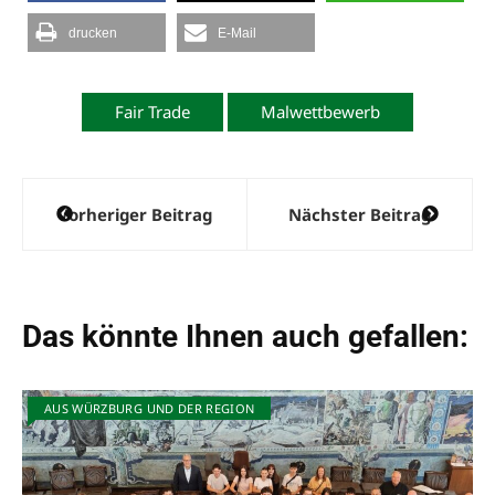
drucken
E-Mail
Fair Trade
Malwettbewerb
Beitragsnavigation
Vorheriger Beitrag
Nächster Beitrag
Das könnte Ihnen auch gefallen:
AUS WÜRZBURG UND DER REGION