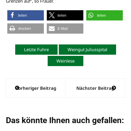
Grenzen auf“, so Frauer.
teilen
teilen
teilen
drucken
E-Mail
Letzte Fuhre
Weingut Juliusspital
Weinlese
Beitragsnavigation
Vorheriger Beitrag
Nächster Beitrag
Das könnte Ihnen auch gefallen: