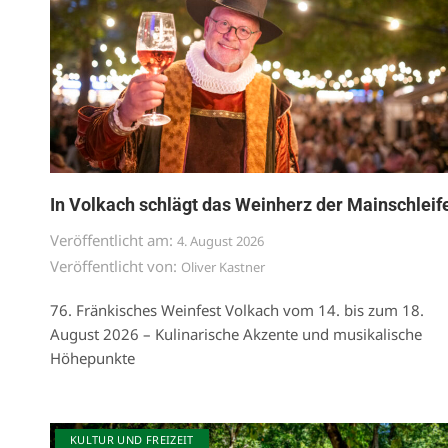
In Volkach schlägt das Weinherz der Mainschleif
Veröffentlicht am:
4. August 2026
Veröffentlicht von:
Oliver Kastner
76. Fränkisches Weinfest Volkach vom 14. bis zum 18.
August 2026 – Kulinarische Akzente und musikalische
Höhepunkte
KULTUR UND FREIZEIT