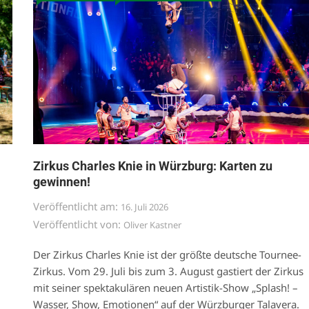
Zirkus Charles Knie in Würzburg: Karten zu
gewinnen!
Veröffentlicht am:
16. Juli 2026
Veröffentlicht von:
Oliver Kastner
Der Zirkus Charles Knie ist der größte deutsche Tournee-
Zirkus. Vom 29. Juli bis zum 3. August gastiert der Zirkus
mit seiner spektakulären neuen Artistik-Show „Splash! –
Wasser, Show, Emotionen“ auf der Würzburger Talavera.