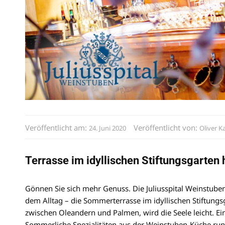
Veröffentlicht am:
Veröffentlicht von:
24. Juni 2020
Oliver K
Terrasse im idyllischen Stiftungsgarten h
Gönnen Sie sich mehr Genuss. Die Juliusspital Weinstuben
dem Alltag – die Sommerterrasse im idyllischen Stiftungsg
zwischen Oleandern und Palmen, wird die Seele leicht. E
Sommerliche Spezialitäten aus der Weinstuben-Küche run