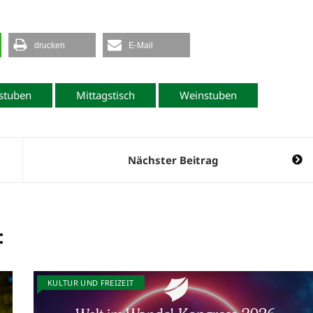
drucken
E-Mail
nstuben
Mittagstisch
Weinstuben
Nächster Beitrag
:
KULTUR UND FREIZEIT