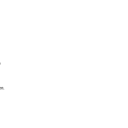
n
en.