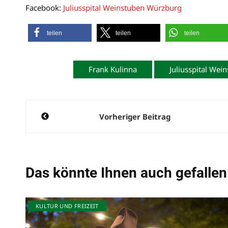
Facebook:
Juliusspital Weinstuben Würzburg
teilen
teilen
teilen
Frank Kulinna
Juliusspital Wei
Beitragsnavigation
Vorheriger Beitrag
Das könnte Ihnen auch gefallen
KULTUR UND FREIZEIT