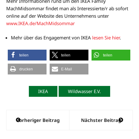
Mehr Informationen rund um den IKEA Family
MachMidsommar findet man als Interessierte/r ab sofort
online auf der Website des Unternehmens unter
www.IKEA.de/MachMidsommar
Mehr über das Engagement von IKEA
lesen Sie hier
.
teilen
teilen
teilen
drucken
E-Mail
IKEA
Wildwasser E.V.
Beitragsnavigation
Vorheriger Beitrag
Nächster Beitrag