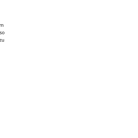
um
 so
zu