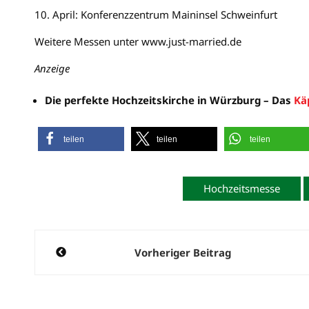
10. April: Konferenzzentrum Maininsel Schweinfurt
Weitere Messen unter www.just-married.de
Anzeige
Die perfekte Hochzeitskirche in Würzburg – Das
Kä
teilen
teilen
teilen
Hochzeitsmesse
Beitragsnavigation
Vorheriger Beitrag