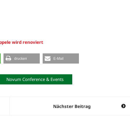
ppele wird renoviert
drucken
E-Mail
Novum Conference & Events
Nächster Beitrag