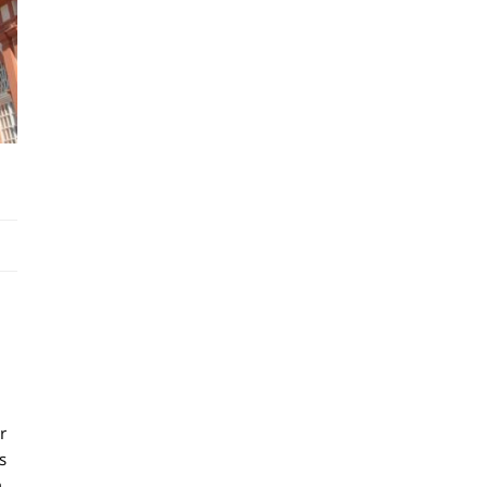
r
s
m