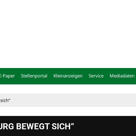
ng
E-Paper
Stellenportal
Kleinanzeigen
Service
Mediadaten
sich“
BURG BEWEGT SICH“