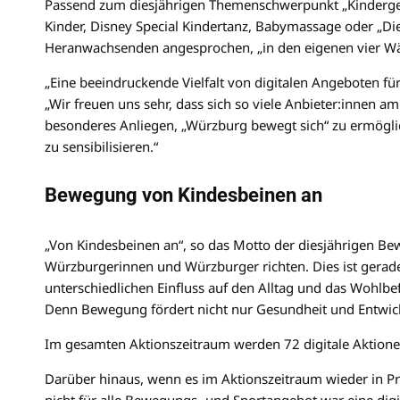
Passend zum diesjährigen Themenschwerpunkt „Kindergesu
Kinder, Disney Special Kindertanz, Babymassage oder „Die
Heranwachsenden angesprochen, „in den eigenen vier 
„Eine beeindruckende Vielfalt von digitalen Angeboten fü
„Wir freuen uns sehr, dass sich so viele Anbieter:innen a
besonderes Anliegen, „Würzburg bewegt sich“ zu ermög
zu sensibilisieren.“
Bewegung von Kindesbeinen an
„Von Kindesbeinen an“, so das Motto der diesjährigen 
Würzburgerinnen und Würzburger richten. Dies ist gerad
unterschiedlichen Einfluss auf den Alltag und das Wohlb
Denn Bewegung fördert nicht nur Gesundheit und Entwick
Im gesamten Aktionszeitraum werden 72 digitale Aktione
Darüber hinaus, wenn es im Aktionszeitraum wieder in Pr
nicht für alle Bewegungs- und Sportangebot war eine digi