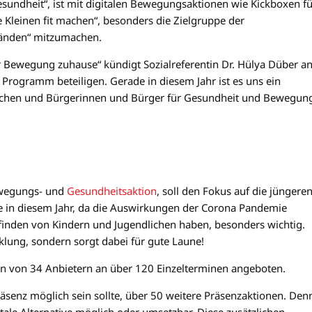
ndheit“, ist mit digitalen Bewegungsaktionen wie Kickboxen fü
 Kleinen fit machen“, besonders die Zielgruppe der
Wänden“ mitzumachen.
r Bewegung zuhause“ kündigt Sozialreferentin Dr. Hülya Düber an
m Programm beteiligen. Gerade in diesem Jahr ist es uns ein
lichen und Bürgerinnen und Bürger für Gesundheit und Bewegun
Bewegungs- und
Gesundheitsaktion
, soll den Fokus auf die jüngere
e in diesem Jahr, da die Auswirkungen der Corona Pandemie
efinden von Kindern und Jugendlichen haben, besonders wichtig.
lung, sondern sorgt dabei für gute Laune!
n von 34 Anbietern an über 120 Einzelterminen angeboten.
äsenz möglich sein sollte, über 50 weitere Präsenzaktionen. Den
tale Alternative möglich oder umsetzbar. Diese zusätzlichen