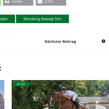
drucken
E-Mail
Düber
Würzburg Bewegt Sich
Nächster Beitrag
:
SPORT