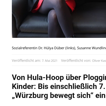
Sozialreferentin Dr. Hülya Düber (links), Susanne Wundl
Veröffentlicht am:
Veröffentlicht von:
7. Mai 2021
Oliver Ka
Von Hula-Hoop über Ploggin
Kinder: Bis einschließlich 7.
„Würzburg bewegt sich“ ei