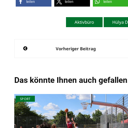
teilen
teilen
teilen
Aktivbüro
Hülya 
Beitragsnavigation
Vorheriger Beitrag
Das könnte Ihnen auch gefallen
SPORT