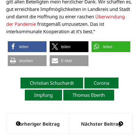
gilt allen Beteiligten mein herzlicher Dank. Wir schaffen es,
gut erreichbare Impfmöglichkeiten in Landkreis und Stadt
und damit die Hoffnung zu einer raschen
Überwindung
der Pandemie
fristgemäß umzusetzen. Das ist
interkommunale Kooperation at it’s best.“
teilen
teilen
teilen
drucken
E-Mail
Christian Schuchardt
Corona
Impfung
Thomas Eberth
Beitragsnavigation
Vorheriger Beitrag
Nächster Beitrag