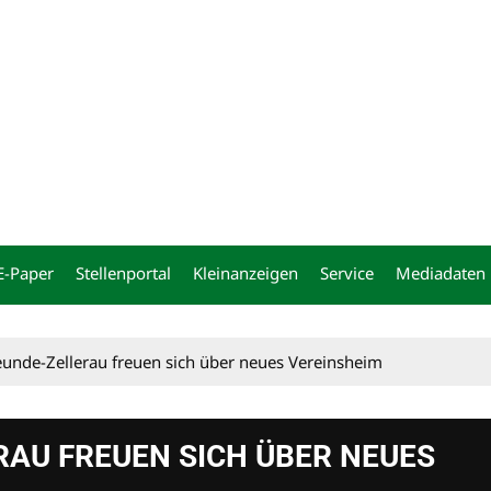
ng
E-Paper
Stellenportal
Kleinanzeigen
Service
Mediadaten
eunde-Zellerau freuen sich über neues Vereinsheim
AU FREUEN SICH ÜBER NEUES