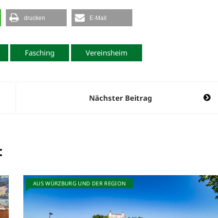
drucken
E-Mail
Fasching
Vereinsheim
Nächster Beitrag
:
AUS WÜRZBURG UND DER REGION