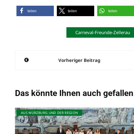
teilen
teilen
teilen
Carneval-Freunde-Zellerau
Beitragsnavigation
Vorheriger Beitrag
Das könnte Ihnen auch gefallen
AUS WÜRZBURG UND DER REGION