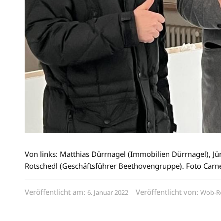
Von links: Matthias Dürrnagel (Immobilien Dürrnagel), Jü
Rotschedl (Geschäftsführer Beethovengruppe). Foto Carn
Veröffentlicht am:
Veröffentlicht von:
6. Januar 2022
Wob-R