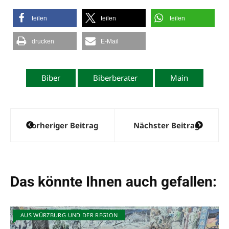
teilen
teilen
teilen
drucken
E-Mail
Biber
Biberberater
Main
Beitragsnavigation
Vorheriger Beitrag
Nächster Beitrag
Das könnte Ihnen auch gefallen:
AUS WÜRZBURG UND DER REGION