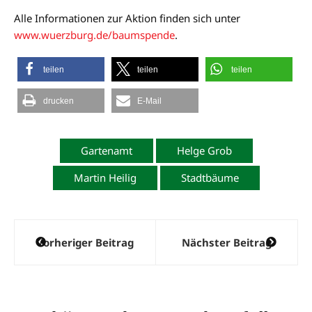
Alle Informationen zur Aktion finden sich unter
www.wuerzburg.de/baumspende
.
teilen
teilen
teilen
drucken
E-Mail
Gartenamt
Helge Grob
Martin Heilig
Stadtbäume
Beitragsnavigation
Vorheriger Beitrag
Nächster Beitrag