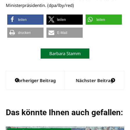
Ministerpräsidentin. (dpa/lby/red)
teilen
teilen
teilen
drucken
E-Mail
Barbara Stamm
Beitragsnavigation
Vorheriger Beitrag
Nächster Beitrag
Das könnte Ihnen auch gefallen: