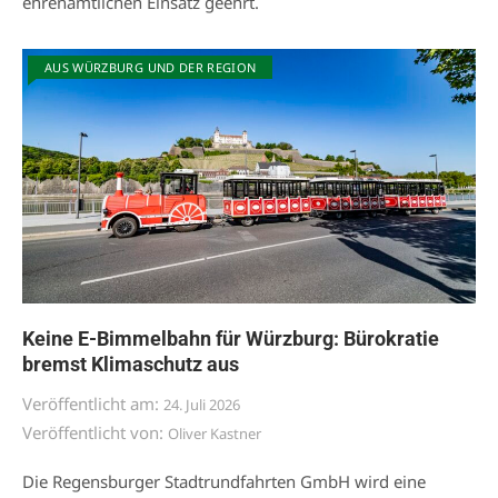
ehrenamtlichen Einsatz geehrt.
AUS WÜRZBURG UND DER REGION
Keine E-Bimmelbahn für Würzburg: Bürokratie
bremst Klimaschutz aus
Veröffentlicht am:
24. Juli 2026
Veröffentlicht von:
Oliver Kastner
Die Regensburger Stadtrundfahrten GmbH wird eine