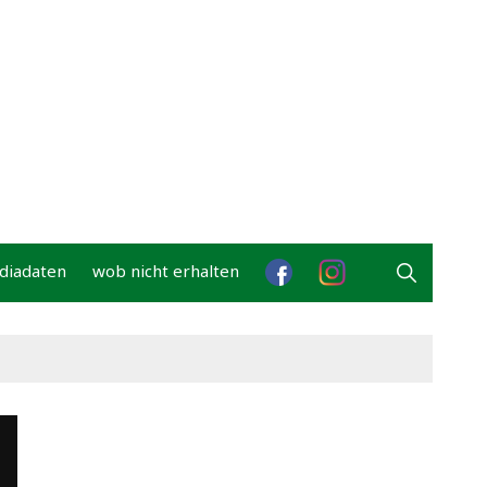
diadaten
wob nicht erhalten