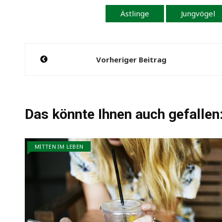
Ästlinge
Jungvögel
Beitragsnavigation
Vorheriger Beitrag
Das könnte Ihnen auch gefallen
MITTEN IM LEBEN