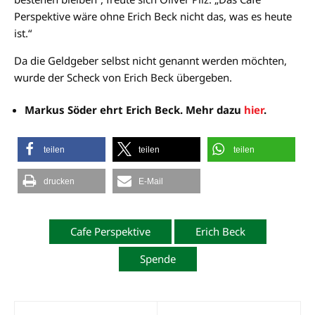
Perspektive wäre ohne Erich Beck nicht das, was es heute
ist.“
Da die Geldgeber selbst nicht genannt werden möchten,
wurde der Scheck von Erich Beck übergeben.
Markus Söder ehrt Erich Beck. Mehr dazu
hier
.
teilen
teilen
teilen
drucken
E-Mail
Cafe Perspektive
Erich Beck
Spende
Beitragsnavigation