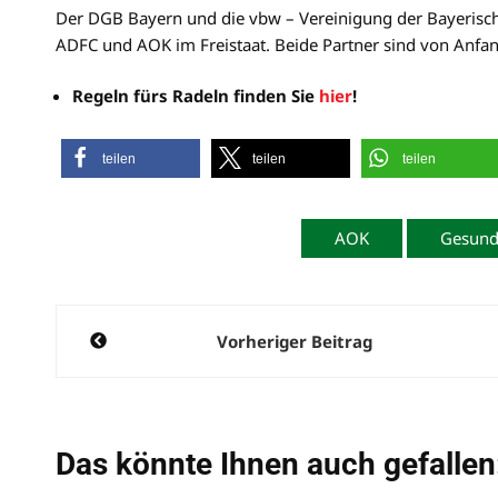
Der DGB Bayern und die vbw – Vereinigung der Bayerische
ADFC und AOK im Freistaat. Beide Partner sind von Anfang a
Regeln fürs Radeln finden Sie
hier
!
teilen
teilen
teilen
AOK
Gesund
Beitragsnavigation
Vorheriger Beitrag
Das könnte Ihnen auch gefallen