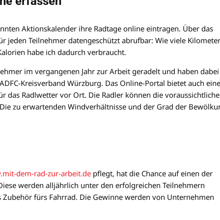
ine erfassen
nten Aktionskalender ihre Radtage online eintragen. Über das
für jeden Teilnehmer datengeschützt abrufbar: Wie viele Kilomete
 Kalorien habe ich dadurch verbraucht.
lnehmer im vergangenen Jahr zur Arbeit geradelt und haben dabei
 ADFC-Kreisverband Würzburg. Das Online-Portal bietet auch ein
ür das Radlwetter vor Ort. Die Radler können die voraussichtlich
 Die zu erwartenden Windverhältnisse und der Grad der Bewölku
mit-dem-rad-zur-arbeit.de
pflegt, hat die Chance auf einen der
iese werden alljährlich unter den erfolgreichen Teilnehmern
hes Zubehör fürs Fahrrad. Die Gewinne werden von Unternehmen