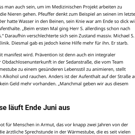
muss man auch sein, um im Medizinischen Projekt arbeiten zu
e Nieren gehen. Pfeuffer denkt zum Beispiel an seinen im letzt
Der hatte Wasser in den Beinen, sein Knie war am Ende so dick wi
fenthalte. „Beim ersten Mal ging Herr S. allerdings schon nach
us.“ Daraufhin verschlechterte sich sein Zustand massiv. Michael S.
inik. Diesmal gab es jedoch keine Hilfe mehr für ihn. Er starb.
 manifest wird. Prävention ist denn auch ein integraler
er Obdachlosenunterkunft in der Sedanstraße, die vom Team
estube zu einem gesünderen Lebensstil zu animieren, stellt
en Alkohol und rauchen. Anders ist der Aufenthalt auf der Straße a
n kein Geld mehr vorhanden. „Manchmal geben wir aus diesem
 läuft Ende Juni aus
bot für Menschen in Armut, das vor knapp zwei Jahren von der
ie ärztliche Sprechstunde in der Wärmestube, die es seit vielen