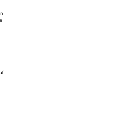
en
e
uf