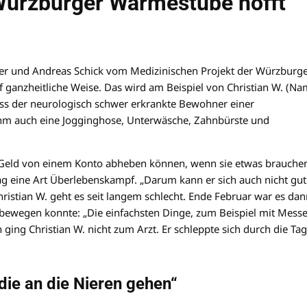
 Würzburger Wärmestube hofft
ffer und Andreas Schick vom Medizinischen Projekt der Würzburg
anzheitliche Weise. Das wird am Beispiel von Christian W. (N
 dass der neurologisch schwer erkrankte Bewohner einer
 ihm auch eine Jogginghose, Unterwäsche, Zahnbürste und
ch Geld von einem Konto abheben können, wenn sie etwas brauche
r Tag eine Art Überlebenskampf. „Darum kann er sich auch nicht gut
ristian W. geht es seit langem schlecht. Ende Februar war es dan
ewegen konnte: „Die einfachsten Dinge, zum Beispiel mit Messe
ng Christian W. nicht zum Arzt. Er schleppte sich durch die Tag
ie an die Nieren gehen“