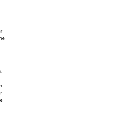
er
ame
n.
n
r
e,