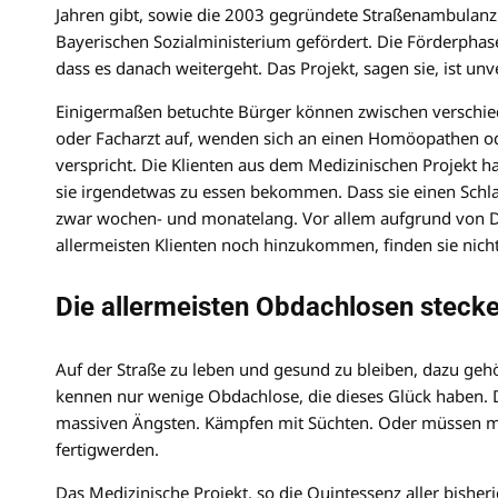
Jahren gibt, sowie die 2003 gegründete Straßenambulanz 
Bayerischen Sozialministerium gefördert. Die Förderphase 
dass es danach weitergeht. Das Projekt, sagen sie, ist unv
Einigermaßen betuchte Bürger können zwischen verschied
oder Facharzt auf, wenden sich an einen Homöopathen ode
verspricht. Die Klienten aus dem Medizinischen Projekt h
sie irgendetwas zu essen bekommen. Dass sie einen Schla
zwar wochen- und monatelang. Vor allem aufgrund von D
allermeisten Klienten noch hinzukommen, finden sie nicht d
Die allermeisten Obdachlosen stecke
Auf der Straße zu leben und gesund zu bleiben, dazu gehö
kennen nur wenige Obdachlose, die dieses Glück haben. Di
massiven Ängsten. Kämpfen mit Süchten. Oder müssen mi
fertigwerden.
Das Medizinische Projekt, so die Quintessenz aller bishe