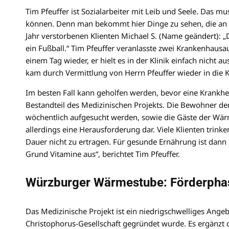
Tim Pfeuffer ist Sozialarbeiter mit Leib und Seele. Das 
können. Denn man bekommt hier Dinge zu sehen, die an di
Jahr verstorbenen Klienten Michael S. (Name geändert): „
ein Fußball.“ Tim Pfeuffer veranlasste zwei Krankenhausau
einem Tag wieder, er hielt es in der Klinik einfach nicht a
kam durch Vermittlung von Herrn Pfeuffer wieder in die Kl
Im besten Fall kann geholfen werden, bevor eine Krankheit
Bestandteil des Medizinischen Projekts. Die Bewohner d
wöchentlich aufgesucht werden, sowie die Gäste der Wärm
allerdings eine Herausforderung dar. Viele Klienten trink
Dauer nicht zu ertragen. Für gesunde Ernährung ist dan
Grund Vitamine aus“, berichtet Tim Pfeuffer.
Würzburger Wärmestube: Förderphase
Das Medizinische Projekt ist ein niedrigschwelliges Ange
Christophorus-Gesellschaft gegründet wurde. Es ergänzt d