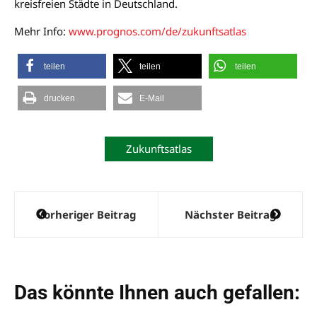
kreisfreien Städte in Deutschland.
Mehr Info:
www.prognos.com/de/zukunftsatlas
teilen
teilen
teilen
drucken
E-Mail
Zukunftsatlas
Beitragsnavigation
Vorheriger Beitrag
Nächster Beitrag
Das könnte Ihnen auch gefallen: