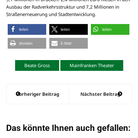
Ausbau der Radverkehrsstruktur und 7,2 Millionen in
Straßenerneuerung und Stadtentwicklung.
teilen
teilen
teilen
drucken
E-Mail
Beate Gross
Mainfranken Theater
Beitragsnavigation
Vorheriger Beitrag
Nächster Beitrag
Das könnte Ihnen auch gefallen: