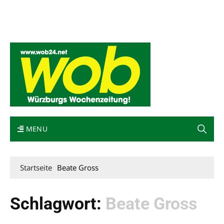
Mediadaten
wob nicht erhalten
Kontakt
Impressum
Bewerbung
MENU
Startseite
Beate Gross
Schlagwort:
Beate Gross