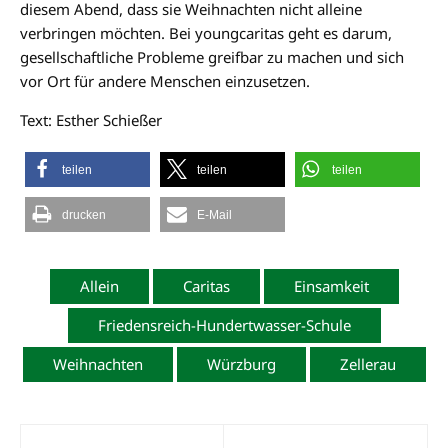
diesem Abend, dass sie Weihnachten nicht alleine
verbringen möchten. Bei youngcaritas geht es darum,
gesellschaftliche Probleme greifbar zu machen und sich
vor Ort für andere Menschen einzusetzen.
Text: Esther Schießer
teilen
teilen
teilen
drucken
E-Mail
Allein
Caritas
Einsamkeit
Friedensreich-Hundertwasser-Schule
Weihnachten
Würzburg
Zellerau
Beitragsnavigation