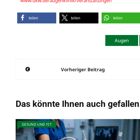
www.ukw.de/augenklinik/veranstaltungen
teilen
teilen
teilen
Augen
Beitragsnavigation
Vorheriger Beitrag
Das könnte Ihnen auch gefallen
GESUND UND FIT