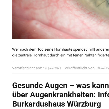
Wer nach dem Tod seine Hornhäute spendet, hilft andere
die zentrale Hornhaut durch ein mit feinen Nähten fixiert
Veröffentlicht am:
Veröffentlicht von:
19. Juni 2021
Oliver K
Gesunde Augen – was kann i
über Augenkrankheiten: Inf
Burkardushaus Würzburg