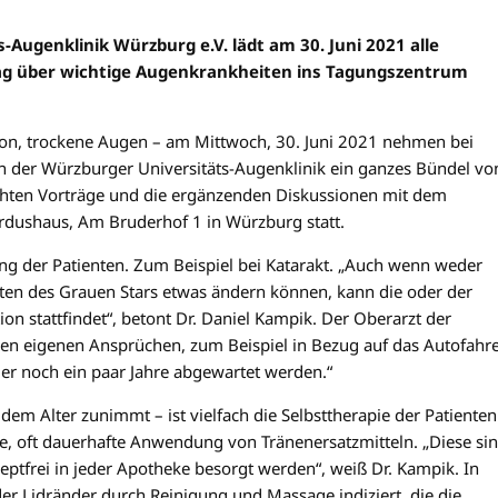
-Augenklinik Würzburg e.V. lädt am 30. Juni 2021 alle
rag über wichtige Augenkrankheiten ins Tagungszentrum
ion, trockene Augen – am Mittwoch, 30. Juni 2021 nehmen bei
en der Würzburger Universitäts-Augenklinik ein ganzes Bündel vo
chten Vorträge und die ergänzenden Diskussionen mit dem
dushaus, Am Bruderhof 1 in Würzburg statt.
ng der Patienten. Zum Beispiel bei Katarakt. „Auch wenn weder
n des Grauen Stars etwas ändern können, kann die oder der
n stattfindet“, betont Dr. Daniel Kampik. Der Oberarzt der
 den eigenen Ansprüchen, zum Beispiel in Bezug auf das Autofahr
der noch ein paar Jahre abgewartet werden.“
dem Alter zunimmt – ist vielfach die Selbsttherapie der Patienten
ge, oft dauerhafte Anwendung von Tränenersatzmitteln. „Diese si
eptfrei in jeder Apotheke besorgt werden“, weiß Dr. Kampik. In
er Lidränder durch Reinigung und Massage indiziert, die die