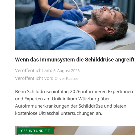
Wenn das Immunsystem die Schilddrüse angreift
Veröffentlicht am:
6. August 2026
Veröffentlicht von:
Oliver Kastner
Beim Schilddrüseninfotag 2026 informieren Expertinnen
und Experten am Uniklinikum Würzburg über
Autoimmunerkrankungen der Schilddrüse und bieten
kostenlose Ultraschalluntersuchungen an.
GESUND UND FIT