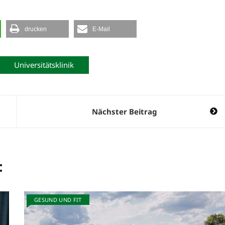
drucken
E-Mail
Universitätsklinik
Nächster Beitrag
:
GESUND UND FIT