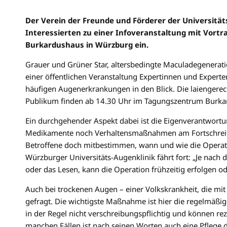
Der Verein der Freunde und Förderer der Universitäts
Interessierten zu einer Infoveranstaltung mit Vort
Burkardushaus in Würzburg ein.
Grauer und Grüner Star, altersbedingte Maculadegenerat
einer öffentlichen Veranstaltung Expertinnen und Expert
häufigen Augenerkrankungen in den Blick. Die laiengere
Publikum finden ab 14.30 Uhr im Tagungszentrum Burkar
Ein durchgehender Aspekt dabei ist die Eigenverantwortu
Medikamente noch Verhaltensmaßnahmen am Fortschreite
Betroffene doch mitbestimmen, wann und wie die Operatio
Würzburger Universitäts-Augenklinik fährt fort: „Je nach
oder das Lesen, kann die Operation frühzeitig erfolgen o
Auch bei trockenen Augen – einer Volkskrankheit, die mit 
gefragt. Die wichtigste Maßnahme ist hier die regelmäßi
in der Regel nicht verschreibungspflichtig und können rez
manchen Fällen ist nach seinen Worten auch eine Pflege d