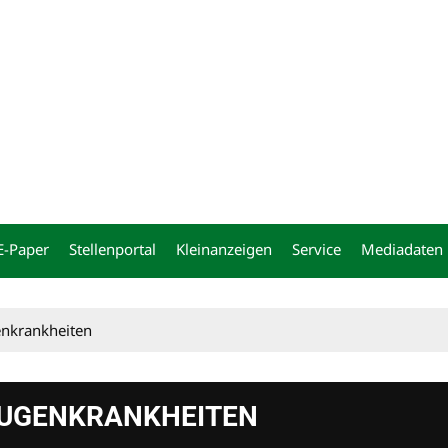
ng
E-Paper
Stellenportal
Kleinanzeigen
Service
Mediadaten
enkrankheiten
AUGENKRANKHEITEN