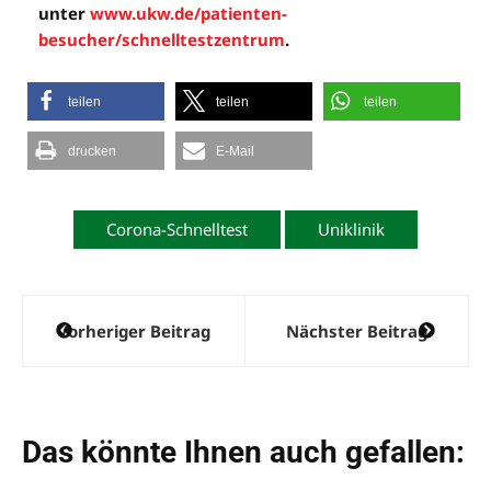
unter
www.ukw.de/patienten-
besucher/schnelltestzentrum
.
teilen
teilen
teilen
drucken
E-Mail
Corona-Schnelltest
Uniklinik
Beitragsnavigation
Vorheriger Beitrag
Nächster Beitrag
Das könnte Ihnen auch gefallen: