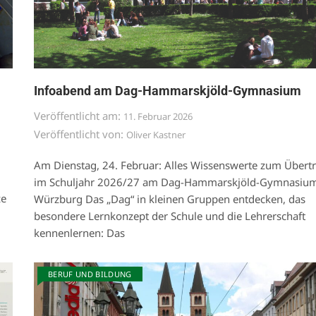
Infoabend am Dag-Hammarskjöld-Gymnasium
Veröffentlicht am:
11. Februar 2026
Veröffentlicht von:
Oliver Kastner
Am Dienstag, 24. Februar: Alles Wissenswerte zum Übertri
im Schuljahr 2026/27 am Dag-Hammarskjöld-Gymnasiu
ze
Würzburg Das „Dag“ in kleinen Gruppen entdecken, das
besondere Lernkonzept der Schule und die Lehrerschaft
kennenlernen: Das
BERUF UND BILDUNG