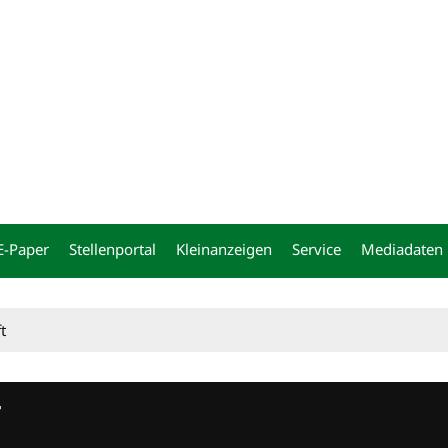
ng
E-Paper
Stellenportal
Kleinanzeigen
Service
Mediadaten
t
T