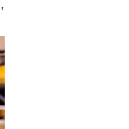
n
ng: