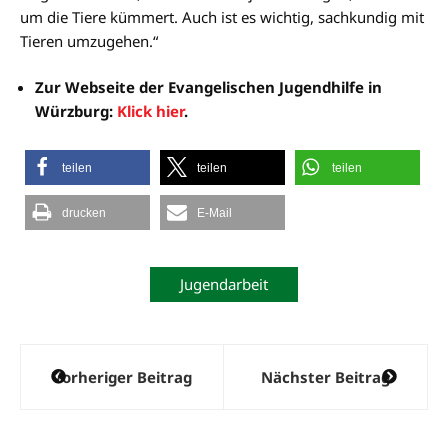
um die Tiere kümmert. Auch ist es wichtig, sachkundig mit
Tieren umzugehen.“
Zur Webseite der Evangelischen Jugendhilfe in
Würzburg:
Klick hier
.
teilen
teilen
teilen
drucken
E-Mail
Jugendarbeit
Beitragsnavigation
Vorheriger Beitrag
Nächster Beitrag