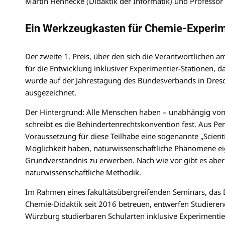
Martin Hennecke (Didaktik der Informatik) und Professor 
Ein Werkzeugkasten für Chemie-Experi
Der zweite 1. Preis, über den sich die Verantwortliche
für die Entwicklung inklusiver Experimentier-Stationen, d
wurde auf der Jahrestagung des Bundesverbands in Dresd
ausgezeichnet.
Der Hintergrund: Alle Menschen haben – unabhängig von i
schreibt es die Behindertenrechtskonvention fest. Aus Per
Voraussetzung für diese Teilhabe eine sogenannte „Scienti
Möglichkeit haben, naturwissenschaftliche Phänomene e
Grundverständnis zu erwerben. Nach wie vor gibt es aber
naturwissenschaftliche Methodik.
Im Rahmen eines fakultätsübergreifenden Seminars, das
Chemie-Didaktik seit 2016 betreuen, entwerfen Studieren
Würzburg studierbaren Schularten inklusive Experimenti