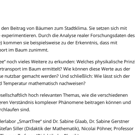
 den Beitrag von Bäumen zum Stadtklima. Sie setzen sich mit
 experimentieren. Durch die Analyse realer Forschungsdaten des
) kommen sie beispielsweise zu der Erkenntnis, dass mit
port im Baum zunimmt.
ee“ noch vieles Weitere zu erkunden: Welches physikalische Prinz
ertransport im Baum ermittelt? Wie können diese Werte aus der
 nutzbar gemacht werden? Und schließlich: Wie lässt sich der
d Temperatur mathematisch nachweisen?
sellschaftlich hoch relevanten Themas, wie die verschiedenen
eferen Verständnis komplexer Phänomene beitragen können und
rchlaufen sind.
lerlabor „SmartTree“ sind Dr. Sabine Glaab, Dr. Sabine Gerstner
tefan Siller (Didaktik der Mathematik), Nicolai Pöhner, Professor