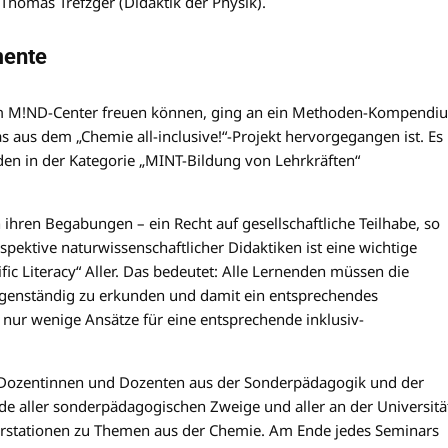
Thomas Trefzger (Didaktik der Physik).
mente
n am M!ND-Center freuen können, ging an ein Methoden-Kompendi
as aus dem „Chemie all-inclusive!“-Projekt hervorgegangen ist. Es
en in der Kategorie „MINT-Bildung von Lehrkräften“
hren Begabungen – ein Recht auf gesellschaftliche Teilhabe, so
spektive naturwissenschaftlicher Didaktiken ist eine wichtige
fic Literacy“ Aller. Das bedeutet: Alle Lernenden müssen die
igenständig zu erkunden und damit ein entsprechendes
 nur wenige Ansätze für eine entsprechende inklusiv-
 Dozentinnen und Dozenten aus der Sonderpädagogik und der
de aller sonderpädagogischen Zweige und aller an der Universitä
erstationen zu Themen aus der Chemie. Am Ende jedes Seminars