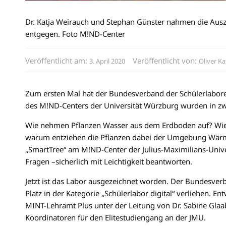
Dr. Katja Weirauch und Stephan Günster nahmen die Auszei
entgegen. Foto M!ND-Center
Veröffentlicht am:
Veröffentlicht von:
3. April 2020
Oliver Ka
Zum ersten Mal hat der Bundesverband der Schülerlabore
des M!ND-Centers der Universität Würzburg wurden in zw
Wie nehmen Pflanzen Wasser aus dem Erdboden auf? Wie t
warum entziehen die Pflanzen dabei der Umgebung Wärme? 
„SmartTree“ am M!ND-Center der Julius-Maximilians-Univ
Fragen –sicherlich mit Leichtigkeit beantworten.
Jetzt ist das Labor ausgezeichnet worden. Der Bundesver
Platz in der Kategorie „Schülerlabor digital“ verliehen. 
MINT-Lehramt Plus unter der Leitung von Dr. Sabine Glaa
Koordinatoren für den Elitestudiengang an der JMU.