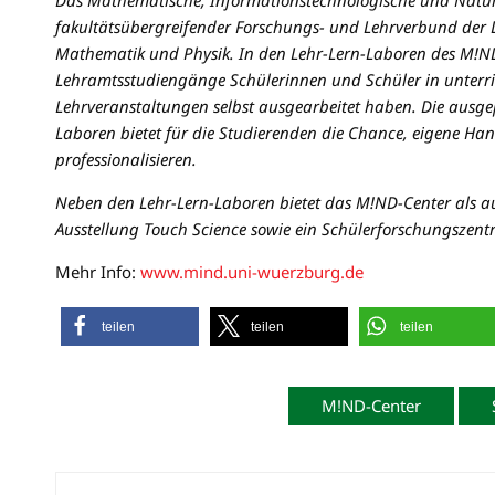
Das Mathematische, Informationstechnologische und Naturw
fakultätsübergreifender Forschungs- und Lehrverbund der D
Mathematik und Physik. In den Lehr-Lern-Laboren des M!ND
Lehramtsstudiengänge Schülerinnen und Schüler in unterri
Lehrveranstaltungen selbst ausgearbeitet haben. Die ausg
Laboren bietet für die Studierenden die Chance, eigene Han
professionalisieren.
Neben den Lehr-Lern-Laboren bietet das M!ND-Center als au
Ausstellung Touch Science sowie ein Schülerforschungszent
Mehr Info:
www.mind.uni-wuerzburg.de
teilen
teilen
teilen
M!ND-Center
Beitragsnavigation