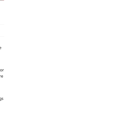
e
bor
re
gs