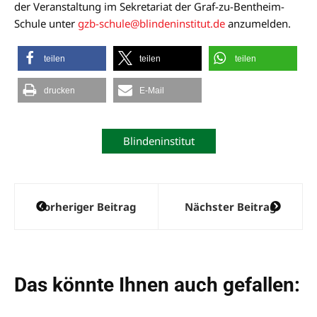
der Veranstaltung im Sekretariat der Graf-zu-Bentheim-
Schule unter
gzb-schule@blindeninstitut.de
anzumelden.
teilen
teilen
teilen
drucken
E-Mail
Blindeninstitut
Beitragsnavigation
Vorheriger Beitrag
Nächster Beitrag
Das könnte Ihnen auch gefallen: