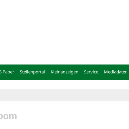
ng
E-Paper
Stellenportal
Kleinanzeigen
Service
Mediadaten
Doom