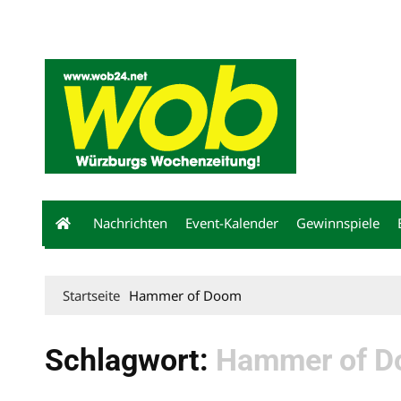
Mediadaten
wob nicht erhalten
Kontakt
Impressum
Bewerbu
Nachrichten
Event-Kalender
Gewinnspiele
Startseite
Hammer of Doom
Schlagwort:
Hammer of 