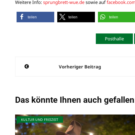
Weitere Info:
sprungbrett-wue.de
sowie auf
facebook.co
teilen
teilen
teilen
Posthalle
Beitragsnavigation
Vorheriger Beitrag
Das könnte Ihnen auch gefallen
KULTUR UND FREIZEIT