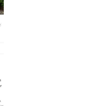
z
n
r
n