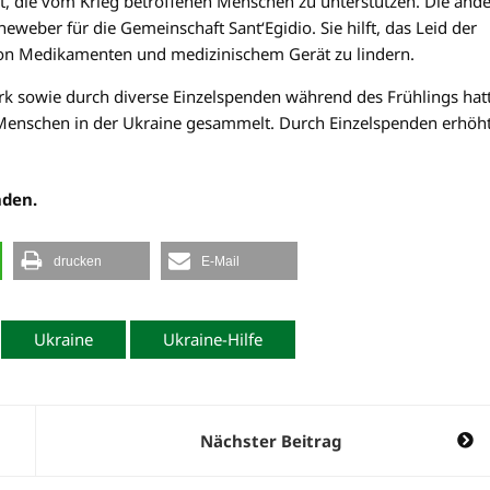
, die vom Krieg betroffenen Menschen zu unterstützen. Die and
eweber für die Gemeinschaft Sant‘Egidio. Sie hilft, das Leid der
von Medikamenten und medizinischem Gerät zu lindern.
k sowie durch diverse Einzelspenden während des Frühlings hat
Menschen in der Ukraine gesammelt. Durch Einzelspenden erhöh
nden.
drucken
E-Mail
Ukraine
Ukraine-Hilfe
Nächster Beitrag