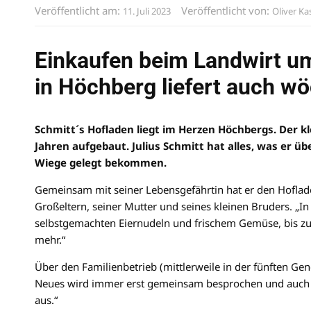
Veröffentlicht am:
Veröffentlicht von:
11. Juli 2023
Oliver Ka
Einkaufen beim Landwirt um
in Höchberg liefert auch w
Schmitt´s Hofladen liegt im Herzen Höchbergs. Der k
Jahren aufgebaut. Julius Schmitt hat alles, was er 
Wiege gelegt bekommen.
Gemeinsam mit seiner Lebensgefährtin hat er den Hoflade
Großeltern, seiner Mutter und seines kleinen Bruders. „In 
selbstgemachten Eiernudeln und frischem Gemüse, bis zu 
mehr.“
Über den Familienbetrieb (mittlerweile in der fünften Gener
Neues wird immer erst gemeinsam besprochen und auch 
aus.“