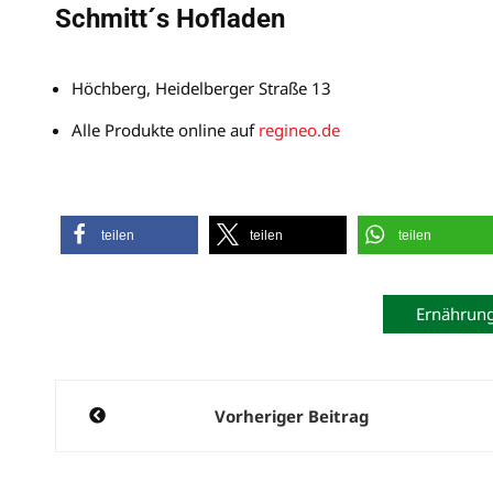
Schmitt´s Hofladen
Höchberg, Heidelberger Straße 13
Alle Produkte online auf
regineo.de
teilen
teilen
teilen
Ernährun
Beitragsnavigation
Vorheriger Beitrag