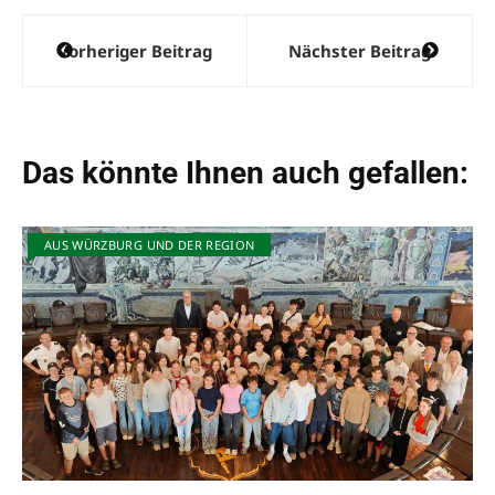
Beitragsnavigation
Vorheriger Beitrag
Nächster Beitrag
Das könnte Ihnen auch gefallen:
AUS WÜRZBURG UND DER REGION