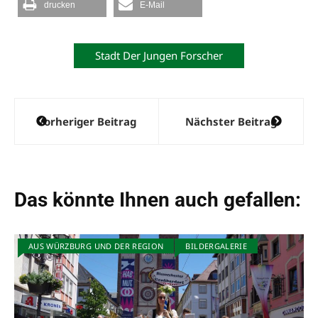
drucken
E-Mail
Stadt Der Jungen Forscher
Beitragsnavigation
Vorheriger Beitrag
Nächster Beitrag
Das könnte Ihnen auch gefallen:
AUS WÜRZBURG UND DER REGION
BILDERGALERIE