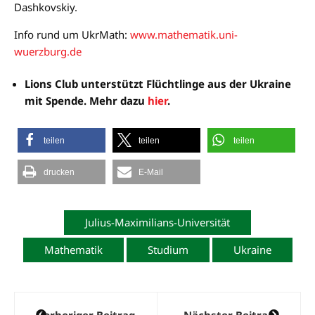
Dashkovskiy.
Info rund um UkrMath:
www.mathematik.uni-
wuerzburg.de
Lions Club unterstützt Flüchtlinge aus der Ukraine
mit Spende. Mehr dazu
hier
.
teilen
teilen
teilen
drucken
E-Mail
Julius-Maximilians-Universität
Mathematik
Studium
Ukraine
Beitragsnavigation