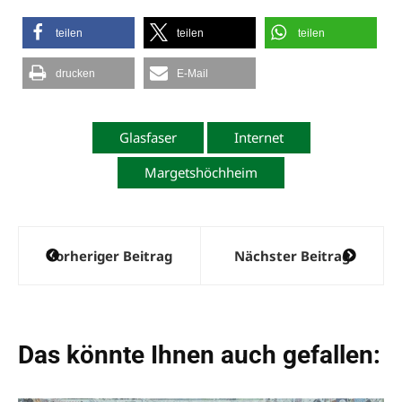
teilen
teilen
teilen
drucken
E-Mail
Glasfaser
Internet
Margetshöchheim
Beitragsnavigation
Vorheriger Beitrag
Nächster Beitrag
Das könnte Ihnen auch gefallen: