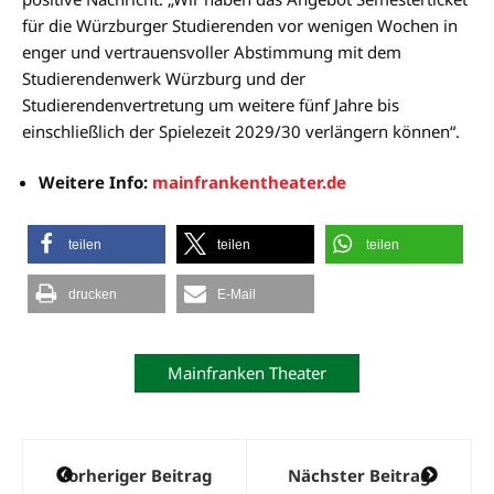
für die Würzburger Studierenden vor wenigen Wochen in
enger und vertrauensvoller Abstimmung mit dem
Studierendenwerk Würzburg und der
Studierendenvertretung um weitere fünf Jahre bis
einschließlich der Spielezeit 2029/30 verlängern können“.
Weitere Info:
mainfrankentheater.de
teilen
teilen
teilen
drucken
E-Mail
Mainfranken Theater
Beitragsnavigation
Vorheriger Beitrag
Nächster Beitrag