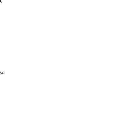
i,
 so