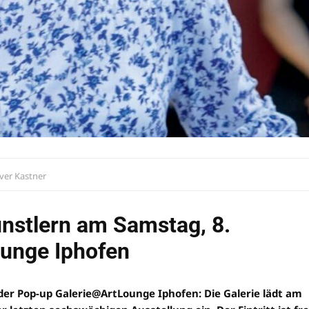
iver Kastner
ünstlern am Samstag, 8.
ounge Iphofen
 der Pop-up Galerie@ArtLounge Iphofen: Die Galerie lädt am