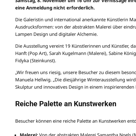
Samstag, 8. November um 16 Uhr zur Vernissage ihrer 
eine Anmeldung nicht erforderlich.
Die Galeristin und international anerkannte Künstlerin Ma
Ausdrucksformen: von der abstrakten Malerei über eindr
Lampen Design und digitaler Alchemie.
Die Ausstellung vereint 19 Künstlerinnen und Künstler, d
Hanft (Pop Art), Sarah Kugelmann (Malerei), Sabine Köni
Fidyka (Steinkunst).
„Wir freuen uns riesig, unsere Besucher zu diesem beson
Manuela Hellwig. „Die diesjährige Winterausstellung wird 
Skulptur und innovatives Design in einem inspirierenden D
Reiche Palette an Kunstwerken
Besucher können eine reiche Palette an Kunstwerken entd
Malerei:
Von der abstrakten Malerei Samantha Noels (