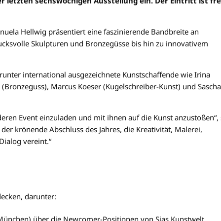
letzten sechswöchigen Ausstellung ein. Der Eintritt ist fre
nuela Hellwig präsentiert eine faszinierende Bandbreite an
ucksvolle Skulpturen und Bronzegüsse bis hin zu innovativem
arunter international ausgezeichnete Kunstschaffende wie Irina
g (Bronzeguss), Marcus Koeser (Kugelschreiber-Kunst) und Sascha
deren Event einzuladen und mit ihnen auf die Kunst anzustoßen“,
der krönende Abschluss des Jahres, die Kreativität, Malerei,
ialog vereint.“
ecken, darunter:
München) über die Newcomer-Positionen von Sias Kunstwelt