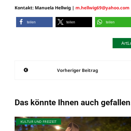
Kontakt: Manuela Hellwig |
m.hellwig69@yahoo.com
teilen
teilen
teilen
ArtL
Beitragsnavigation
Vorheriger Beitrag
Das könnte Ihnen auch gefallen
KULTUR UND FREIZEIT