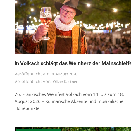
In Volkach schlägt das Weinherz der Mainschleif
Veröffentlicht am:
4. August 2026
Veröffentlicht von:
Oliver Kastner
76. Fränkisches Weinfest Volkach vom 14. bis zum 18.
August 2026 – Kulinarische Akzente und musikalische
Höhepunkte