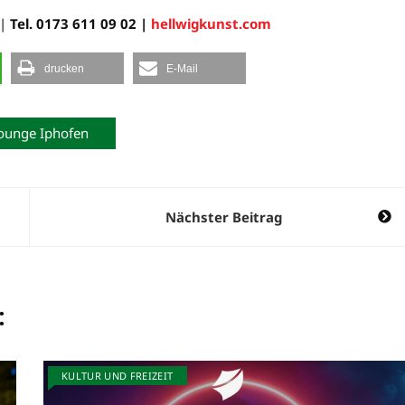
|
Tel. 0173 611 09 02 |
hellwigkunst.com
drucken
E-Mail
ounge Iphofen
Nächster Beitrag
:
KULTUR UND FREIZEIT