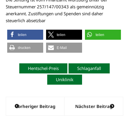
Steuernummer 257/147/00343 als gemeinnützig
anerkannt. Zustiftungen und Spenden sind daher
steuerlich absetzbar
teilen
teilen
teilen
drucken
E-Mail
Hentschel-Preis
Schlaganfall
Uniklinik
Beitragsnavigation
Vorheriger Beitrag
Nächster Beitrag