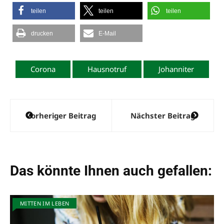
teilen
teilen
teilen
drucken
E-Mail
Corona
Hausnotruf
Johanniter
Beitragsnavigation
Vorheriger Beitrag
Nächster Beitrag
Das könnte Ihnen auch gefallen:
MITTEN IM LEBEN