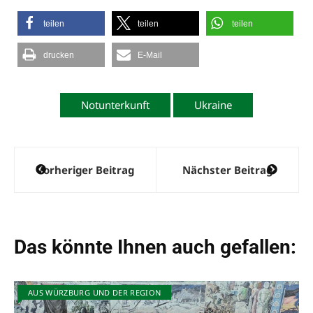
teilen
teilen
teilen
drucken
E-Mail
Notunterkunft
Ukraine
Beitragsnavigation
Vorheriger Beitrag
Nächster Beitrag
Das könnte Ihnen auch gefallen:
AUS WÜRZBURG UND DER REGION