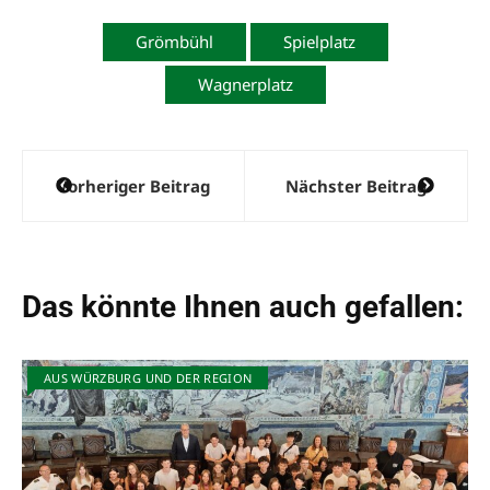
Grömbühl
Spielplatz
Wagnerplatz
Beitragsnavigation
Vorheriger Beitrag
Nächster Beitrag
Das könnte Ihnen auch gefallen:
AUS WÜRZBURG UND DER REGION