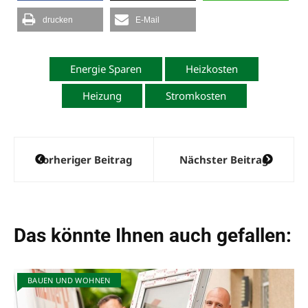
drucken
E-Mail
Energie Sparen
Heizkosten
Heizung
Stromkosten
Beitragsnavigation
Vorheriger Beitrag
Nächster Beitrag
Das könnte Ihnen auch gefallen:
BAUEN UND WOHNEN