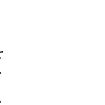
.
it
n.
n
0