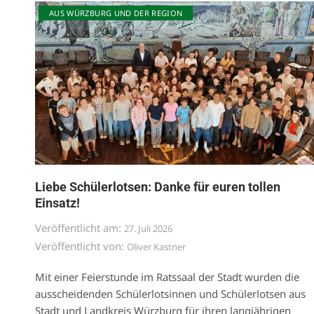
AUS WÜRZBURG UND DER REGION
Liebe Schülerlotsen: Danke für euren tollen
Einsatz!
Veröffentlicht am:
27. Juli 2026
Veröffentlicht von:
Oliver Kastner
Mit einer Feierstunde im Ratssaal der Stadt wurden die
ausscheidenden Schülerlotsinnen und Schülerlotsen aus
Stadt und Landkreis Würzburg für ihren langjährigen