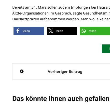
Bereits am 31. März sollen zudem Impfungen bei Hausärzt
Ärzte-Organisationen im Gespräch, sagte Gesundheitsmini
Hausarztpraxen aufgenommen werden. Man wolle keinen Ta
teilen
teilen
teilen
Beitragsnavigation
Vorheriger Beitrag
Das könnte Ihnen auch gefallen