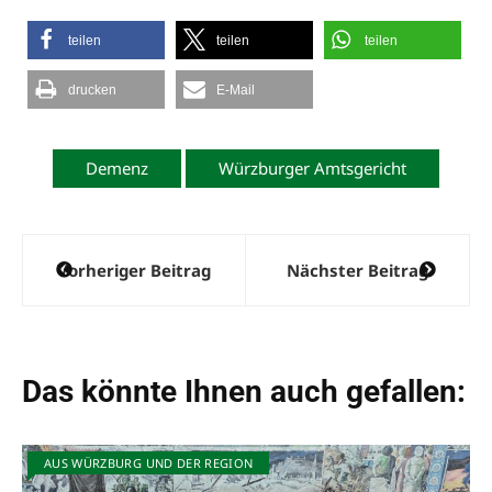
teilen
teilen
teilen
drucken
E-Mail
Demenz
Würzburger Amtsgericht
Beitragsnavigation
Vorheriger Beitrag
Nächster Beitrag
Das könnte Ihnen auch gefallen:
AUS WÜRZBURG UND DER REGION