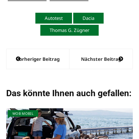
Autotest
Dacia
Thomas G. Zügner
Beitragsnavigation
Vorheriger Beitrag
Nächster Beitrag
Das könnte Ihnen auch gefallen:
WOB MOBIL