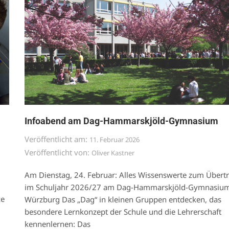
Infoabend am Dag-Hammarskjöld-Gymnasium
Veröffentlicht am:
11. Februar 2026
Veröffentlicht von:
Oliver Kastner
Am Dienstag, 24. Februar: Alles Wissenswerte zum Übertri
im Schuljahr 2026/27 am Dag-Hammarskjöld-Gymnasiu
ze
Würzburg Das „Dag“ in kleinen Gruppen entdecken, das
besondere Lernkonzept der Schule und die Lehrerschaft
kennenlernen: Das