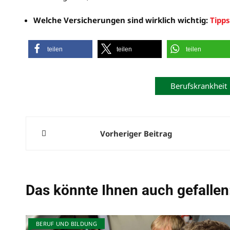
Welche Versicherungen sind wirklich wichtig:
Tipps
teilen
teilen
teilen
Berufskrankheit
Beitragsnavigation
Vorheriger Beitrag
Das könnte Ihnen auch gefallen
BERUF UND BILDUNG